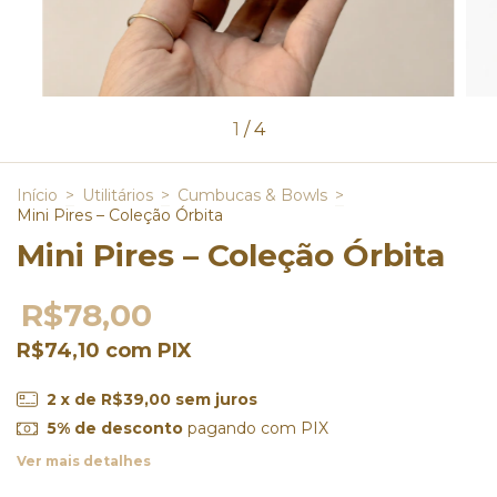
1
/
4
Início
>
Utilitários
>
Cumbucas & Bowls
>
Mini Pires – Coleção Órbita
Mini Pires – Coleção Órbita
R$78,00
R$74,10
com
PIX
2
x de
R$39,00
sem juros
5% de desconto
pagando com PIX
Ver mais detalhes