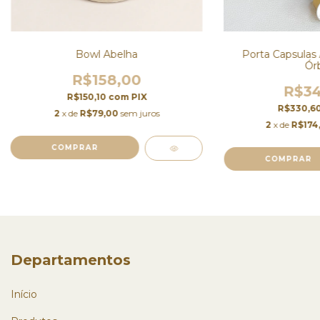
Bowl Abelha
Porta Capsulas 
Órb
R$158,00
R$34
R$150,10
com
PIX
R$330,6
2
x de
R$79,00
sem juros
2
x de
R$174
Departamentos
Início