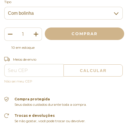
Tipo
10
em estoque
ALTERAR CEP
Entregas para o CEP:
Meios de envio
CALCULAR
Não sei meu CEP
Compra protegida
Seus dados cuidados durante toda a compra.
Trocas e devoluções
Se não gostar, você pode trocar ou devolver.